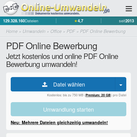
129.328.160
Dateien
★
4,7
seit
2013
Home
»
Umwandeln
»
Office
»
PDF
»
PDF Online Bewerbung
PDF Online Bewerbung
Jetzt kostenlos und online PDF Online
Bewerbung umwandeln!
Datei wählen
Kostenlos: bis zu 750 MB (
Premium: 20 GB
) pro Datei
Umwandlung starten
Neu: Mehrere Dateien gleichzeitig umwandeln!