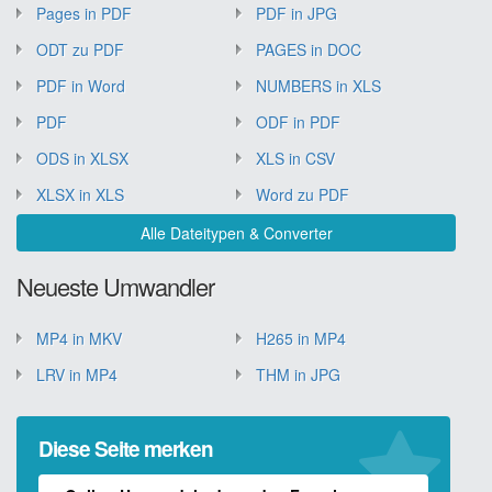
Pages in PDF
PDF in JPG
ODT zu PDF
PAGES in DOC
PDF in Word
NUMBERS in XLS
PDF
ODF in PDF
ODS in XLSX
XLS in CSV
XLSX in XLS
Word zu PDF
Alle Dateitypen & Converter
Neueste Umwandler
MP4 in MKV
H265 in MP4
LRV in MP4
THM in JPG
Diese Seite merken